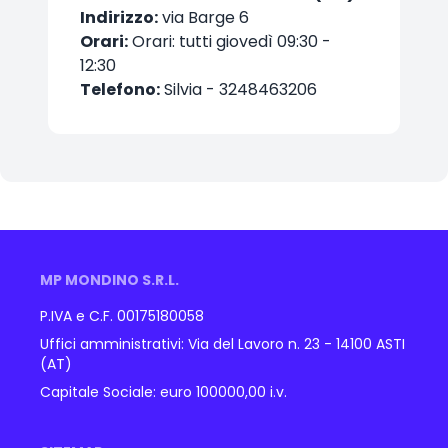
Indirizzo:
via Barge 6
Orari:
Orari: tutti giovedì 09:30 -
12:30
Telefono:
Silvia - 3248463206
MP MONDINO S.R.L.
P.IVA e C.F. 00175180058
Uffici amministrativi: Via del Lavoro n. 23 - 14100 ASTI
(AT)
Capitale Sociale: euro 100000,00 i.v.